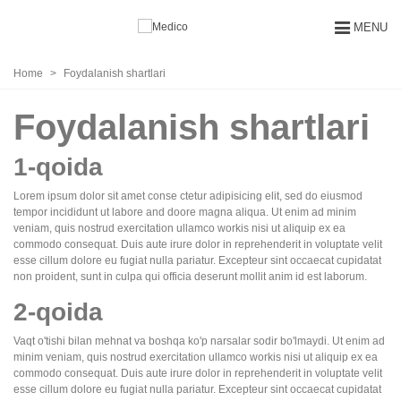
MENU
Home
>
Foydalanish shartlari
Foydalanish shartlari
1-qoida
Lorem ipsum dolor sit amet conse ctetur adipisicing elit, sed do eiusmod
tempor incididunt ut labore and doore magna aliqua. Ut enim ad minim
veniam, quis nostrud exercitation ullamco workis nisi ut aliquip ex ea
commodo consequat. Duis aute irure dolor in reprehenderit in voluptate velit
esse cillum dolore eu fugiat nulla pariatur. Excepteur sint occaecat cupidatat
non proident, sunt in culpa qui officia deserunt mollit anim id est laborum.
2-qoida
Vaqt o'tishi bilan mehnat va boshqa ko'p narsalar sodir bo'lmaydi. Ut enim ad
minim veniam, quis nostrud exercitation ullamco workis nisi ut aliquip ex ea
commodo consequat. Duis aute irure dolor in reprehenderit in voluptate velit
esse cillum dolore eu fugiat nulla pariatur. Excepteur sint occaecat cupidatat