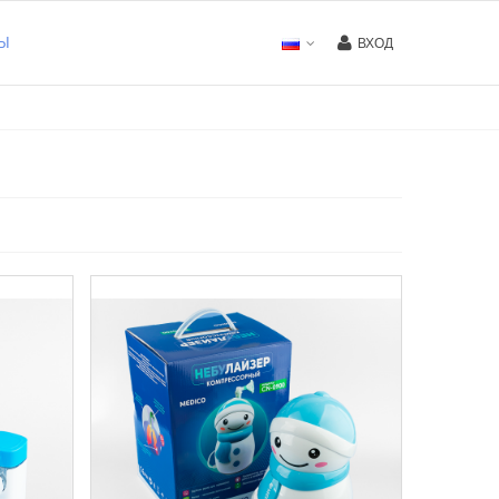
Ы
ВХОД