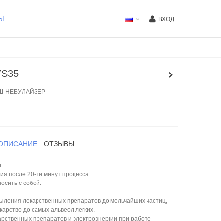
Ы
ВХОД
YS35
Ш-НЕБУЛАЙЗЕР
ОПИСАНИЕ
ОТЗЫВЫ
.
ия после 20-ти минут процесса.
осить с собой.
ыления лекарственных препаратов до мельчайших частиц,
карство до самых альвеол легких.
рственных препаратов и электроэнергии при работе