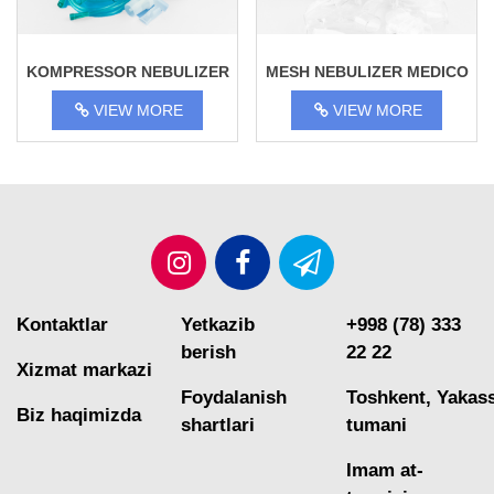
KOMPRESSOR NEBULIZER
MESH NEBULIZER MEDICO
CN-0900
AIR PRO
VIEW MORE
VIEW MORE
Kontaktlar
Yetkazib
+998 (78) 333
berish
22 22
Xizmat markazi
Foydalanish
Toshkent, Yakas
Biz haqimizda
shartlari
tumani
Imam at-